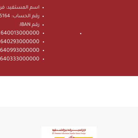
اسم المستفيد:
فرق
رقم الحساب:
605164
رقم IBAN:
1640013000000
1640293000000
1640993000000
1640333000000