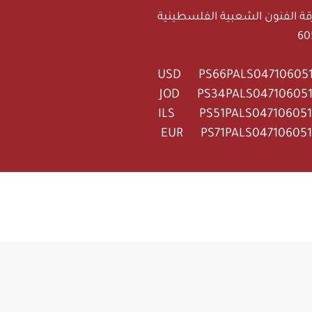
ة الفنون الشعبية الفلسطينية
USD PS66PALS04710605
JOD PS34PALS04710605
ILS PS51PALS04710605
EUR PS71PALS04710605