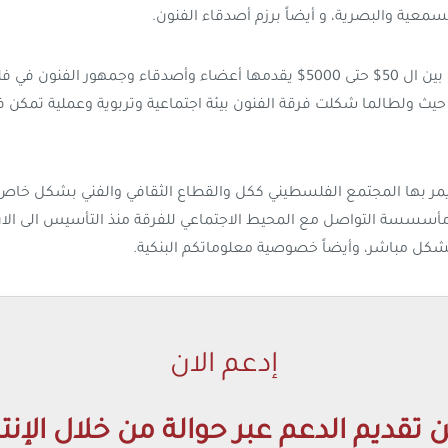
لسمعية والبصرية، و أيضاً برزم أصدقاء الفنون.
رزم اصدقاء فرقة الفنون والتي هي مساهمات سنوية تتراوح بين ال 50$ حتى 5000$ ي
داً، حيث ولطالما شكلت فرقة الفنون بيئة اجتماعية وتربوية وعملية ت
 يمر بها المجتمع الفلسطيني ككل والقطاع الثقافي والفني بشكل خاص،
 مأسسسة التواصل مع المحيط الاجتماعي للفرقة منذ التأسيس الى الان،
ل مباشر، وأيضاً خصوصية معلوماتكم البنكية.
إدعم الان
 تقديم الدعم عبر حوالة من خلال الإنت